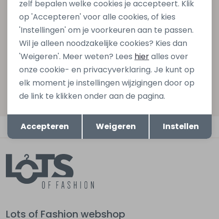
zelf bepalen welke cookies je accepteert. Klik
gelijk €5,- korting bij besteding van €75,- op de
op 'Accepteren' voor alle cookies, of kies
nieuwe collectie!
'Instellingen' om je voorkeuren aan te passen.
Wil je alleen noodzakelijke cookies? Kies dan
'Weigeren'. Meer weten? Lees
hier
alles over
Aanmelden
onze cookie- en privacyverklaring. Je kunt op
elk moment je instellingen wijzigingen door op
Hoe we met je data omgaan? Bekijk dit in onze
de link te klikken onder aan de pagina.
privacyverklaring.
Opslaan
Terug
Accepteren
Weigeren
Instellen
Automatisch sparen voor korting
Lots of Fashion webshop