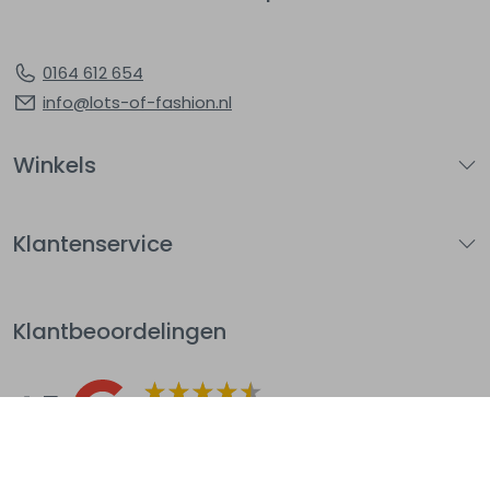
0164 612 654
info@lots-of-fashion.nl
Winkels
Klantenservice
Klantbeoordelingen
4.5
Op basis van 144
beoordelingen