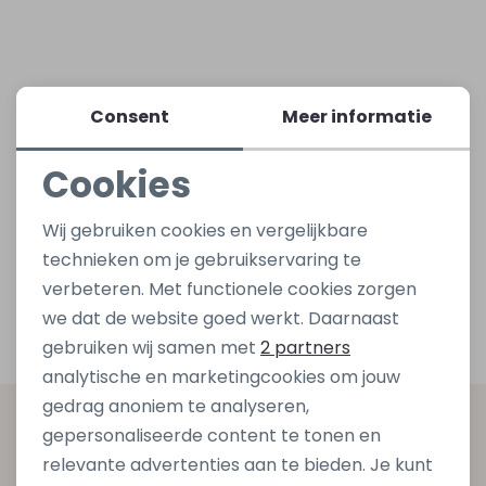
Lingerie
Truien
Meisjes beenmode
Truien
Pakjes en Rompers
Pakjes en Rompers
Consent
Meer informatie
Rokken
Vesten
Rokken
Vesten
Rokjes
Shirtjes
Cookies
Shirts
Shirts
Shirtjes
Truitjes
Noodzakelijke cookies
Wij gebruiken cookies en vergelijkbare
Personalisatie cookies
Truien
Truien
Truitjes
Vestjes
technieken om je gebruikservaring te
verbeteren. Met functionele cookies zorgen
Analytische cookies
we dat de website goed werkt. Daarnaast
Vesten
Vesten
Vestjes
Marketing cookies
gebruiken wij samen met
2 partners
analytische en marketingcookies om jouw
Accessoires
Accessoires
Accessoires
gedrag anoniem te analyseren,
Altijd als eerste op de hoogte zijn?
gepersonaliseerde content te tonen en
relevante advertenties aan te bieden. Je kunt
Schrijf je in voor onze nieuwsbrief en ontvang dan ook