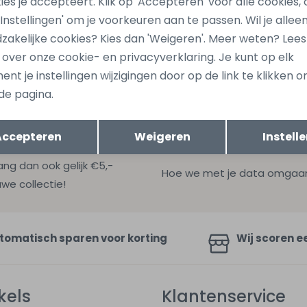
ies je accepteert. Klik op 'Accepteren' voor alle cookies, 
 'Instellingen' om je voorkeuren aan te passen. Wil je allee
zakelijke cookies? Kies dan 'Weigeren'. Meer weten? Lee
s over onze cookie- en privacyverklaring. Je kunt op elk
nt je instellingen wijzigingen door op de link te klikken 
de pagina.
Opslaan
Terug
Accepteren
Weigeren
Instell
ang dan ook gelijk €5,-
Hoe we met je data omgaan? B
uwe collectie!
tomatisch sparen voor korting
Wij scoren e
kels
Klantenservice