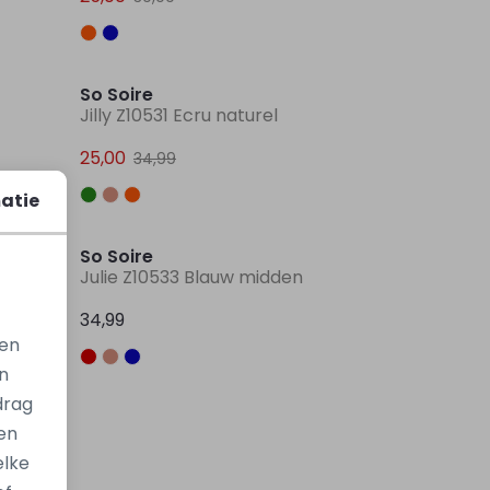
Sale
Sale
So Soire
Jilly Z10531 Ecru naturel
25,00
34,99
atie
So Soire
Julie Z10533 Blauw midden
34,99
gen
n
drag
en
elke