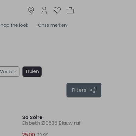
Shop the look
Onze merken
Truien
Vesten
1
Filters
Sale
Sale
So Soire
Elsbeth Z10535 Blauw raf
25,00
39,99