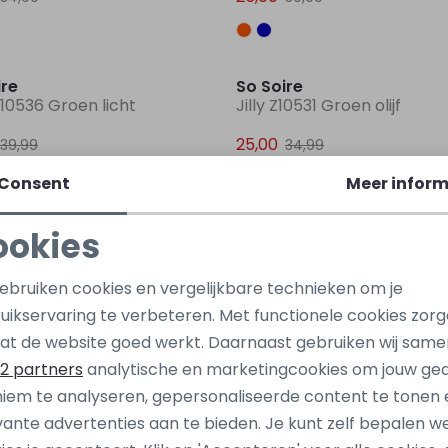
Sale
ire
So Soire
10536 Groen licht
Jilly Z10531 Groen olijf
25,00
39,99
34,99
Consent
Meer inform
ookies
ire
So Soire
 Z10533 Rood midden
Julie Z10533 Ecru off white
Noodzakelijke cookies
Personalisatie cookies
gebruiken cookies en vergelijkbare technieken om je
34,99
uikservaring te verbeteren. Met functionele cookies zor
Analytische cookies
Marketing cookies
at de website goed werkt. Daarnaast gebruiken wij same
2 partners
analytische en marketingcookies om jouw ge
ire
So Soire
iem te analyseren, gepersonaliseerde content te tonen 
10594 Rood midden
Kim W10594 Blauw kobalt
vante advertenties aan te bieden. Je kunt zelf bepalen w
39,99