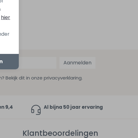
of
n
s
hier
onder
en
Aanmelden
ekijk dit in onze privacyverklaring.
en 9,4
Al bijna 50 jaar ervaring
Klantbeoordelingen