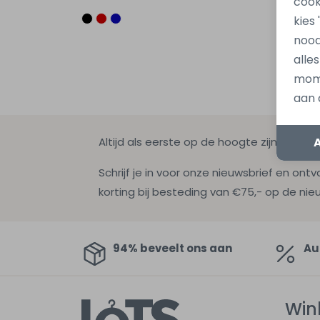
cook
kies
nood
alle
mome
aan 
Altijd als eerste op de hoogte zijn?
Schrijf je in voor onze nieuwsbrief en ontv
korting bij besteding van €75,- op de nie
94% beveelt ons aan
Au
Win