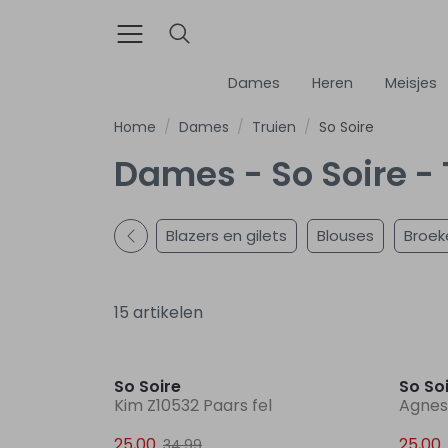
Dames
Heren
Meisjes
Home
Dames
Truien
So Soire
Dames - So Soire - 
Blazers en gilets
Blouses
Broek
15 artikelen
Sale
So Soire
So So
Kim Z10532 Paars fel
Agnes
25,00
25,00
34,99