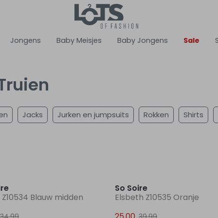
Jongens
Baby Meisjes
Baby Jongens
Sale
Truien
en
Jacks
Jurken en jumpsuits
Rokken
Shirts
Sale
ire
So Soire
 Z10534 Blauw midden
Elsbeth Z10535 Oranje
25,00
34,99
39,99