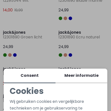
12295544 Wit
12301890 Blauw marine
14,00
24,99
19,99
jack&jones
jack&jones
12301890 Groen licht
12301890 Ecru naturel
24,99
24,99
Sale
Sale
jack&jones
jack&jones
12290838 Groen
12292867 Zwart
Consent
Meer informatie
29,00
14,00
39,99
19,99
Cookies
Noodzakelijke cookies
jack&jones
jack&jones
12292340 Zwart
12292340 Groen olijf
Wij gebruiken cookies en vergelijkbare
Personalisatie cookies
technieken om je gebruikservaring te
24,99
24,99