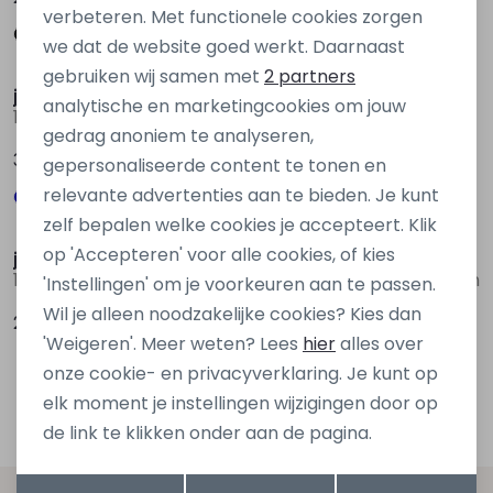
verbeteren. Met functionele cookies zorgen
Analytische cookies
we dat de website goed werkt. Daarnaast
Marketing cookies
gebruiken wij samen met
2 partners
jack&jones
jack&jones
analytische en marketingcookies om jouw
12292034 Blauw licht
12292034 Ecru zand
gedrag anoniem te analyseren,
39,99
39,99
gepersonaliseerde content te tonen en
relevante advertenties aan te bieden. Je kunt
Sale
zelf bepalen welke cookies je accepteert. Klik
op 'Accepteren' voor alle cookies, of kies
jack&jones
jack&jones
12259357 Blauw marine
12240121 Oranje licht zalm
'Instellingen' om je voorkeuren aan te passen.
Wil je alleen noodzakelijke cookies? Kies dan
24,99
9,00
17,99
'Weigeren'. Meer weten? Lees
hier
alles over
onze cookie- en privacyverklaring. Je kunt op
1
Filters
elk moment je instellingen wijzigingen door op
de link te klikken onder aan de pagina.
Opslaan
Terug