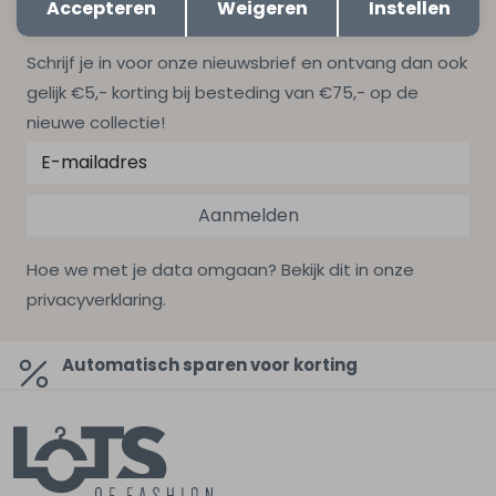
Accepteren
Weigeren
Instellen
Altijd als eerste op de hoogte zijn?
Schrijf je in voor onze nieuwsbrief en ontvang dan ook
gelijk €5,- korting bij besteding van €75,- op de
nieuwe collectie!
Aanmelden
Hoe we met je data omgaan? Bekijk dit in onze
privacyverklaring.
Automatisch sparen voor korting