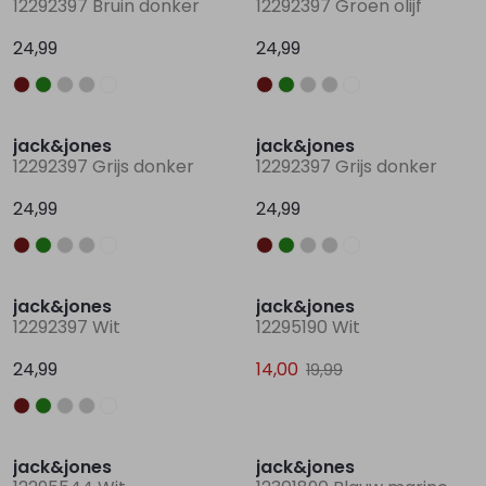
12292397 Bruin donker
12292397 Groen olijf
24,99
24,99
Lingerie
Truien
Meisjes beenmode
Truien
Pakjes en Rompers
Pakjes en Rompers
Nieuw
Nieuw
Rokken
Vesten
Rokken
Vesten
Rokjes
Shirtjes
jack&jones
jack&jones
12292397 Grijs donker
12292397 Grijs donker
Shirts
Shirts
Shirtjes
Truitjes
24,99
24,99
Truien
Truien
Truitjes
Vestjes
Nieuw
Sale
jack&jones
jack&jones
Vesten
Vesten
Vestjes
12292397 Wit
12295190 Wit
24,99
14,00
19,99
Accessoires
Accessoires
Accessoires
Sale
jack&jones
jack&jones