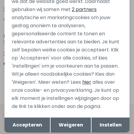
we dat de website goed werkt. Daarnaast
Marketing cookies
gebruiken wij samen met
2 partners
29,99
25,00
39,99
analytische en marketingcookies om jouw
Sale
gedrag anoniem te analyseren,
gepersonaliseerde content te tonen en
Stonecast
relevante advertenties aan te bieden. Je kunt
Sharif men Z90308 Groen olijf
zelf bepalen welke cookies je accepteert. Klik
25,00
39,99
op 'Accepteren' voor alle cookies, of kies
'Instellingen' om je voorkeuren aan te passen.
Wil je alleen noodzakelijke cookies? Kies dan
1
'Weigeren'. Meer weten? Lees
hier
alles over
Filters
onze cookie- en privacyverklaring. Je kunt op
elk moment je instellingen wijzigingen door op
de link te klikken onder aan de pagina.
Altijd als eerste op de hoogte zijn?
Opslaan
Terug
Accepteren
Weigeren
Instellen
Schrijf je in voor onze nieuwsbrief en ontvang dan ook