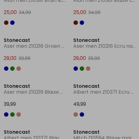
Alan men Z10381 Bruin licht
Alan men Z10381 Blauw chambree
25,00
25,00
34,99
34,99
Lingerie
Truien
Meisjes beenmode
Truien
Pakjes en Rompers
Pakjes en Rompers
Sale
Sale
Rokken
Vesten
Rokken
Vesten
Rokjes
Shirtjes
Stonecast
Stonecast
Aser men Z10216 Groen mos
Aser men Z10216 Ecru naturel
Shirts
Shirts
Shirtjes
Truitjes
29,00
29,00
39,99
39,99
Truien
Truien
Truitjes
Vestjes
Stonecast
Stonecast
Vesten
Vesten
Vestjes
Aser men Z10216 Blauw marine
Albert men Z10371 Ecru naturel
39,99
49,99
Accessoires
Accessoires
Accessoires
Sale
Stonecast
Stonecast
Albert men Z10371 Blauw midden
Mitch Z10594 Blauw marine