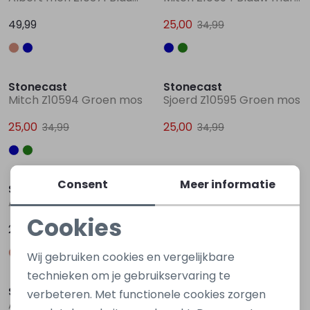
49,99
25,00
34,99
Sale
Sale
Stonecast
Stonecast
Mitch Z10594 Groen mos
Sjoerd Z10595 Groen mos
25,00
25,00
34,99
34,99
Consent
Meer informatie
Stonecast
Stonecast
Aaldert men Z10380 Ecru ivoor
Aaldert men Z10380 Bruin licht
Cookies
29,99
29,99
Noodzakelijke cookies
Wij gebruiken cookies en vergelijkbare
Sale
Personalisatie cookies
technieken om je gebruikservaring te
Stonecast
Stonecast
verbeteren. Met functionele cookies zorgen
Analytische cookies
Aaldert men Z10380 Blauw raf
Sharif men Z90308 Blauw marine