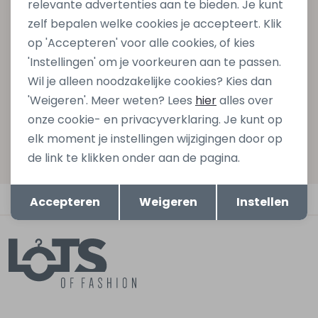
relevante advertenties aan te bieden. Je kunt
Schrijf je in voor onze nieuwsbrief en ontvang dan ook
zelf bepalen welke cookies je accepteert. Klik
gelijk €5,- korting bij besteding van €75,- op de
op 'Accepteren' voor alle cookies, of kies
nieuwe collectie!
'Instellingen' om je voorkeuren aan te passen.
Wil je alleen noodzakelijke cookies? Kies dan
'Weigeren'. Meer weten? Lees
hier
alles over
Aanmelden
onze cookie- en privacyverklaring. Je kunt op
elk moment je instellingen wijzigingen door op
Hoe we met je data omgaan? Bekijk dit in onze
de link te klikken onder aan de pagina.
privacyverklaring.
Opslaan
Terug
Automatisch sparen voor korting
Accepteren
Weigeren
Instellen