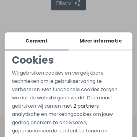
1
Filters
Lingerie
Truien
Meisjes beenmode
Truien
Pakjes en Rompers
Pakjes en Rompers
Rokken
Vesten
Rokken
Vesten
Rokjes
Shirtjes
Consent
Meer informatie
Shirts
Shirts
Shirtjes
Truitjes
Cookies
Noodzakelijke cookies
Truien
Truien
Truitjes
Vestjes
Wij gebruiken cookies en vergelijkbare
Personalisatie cookies
technieken om je gebruikservaring te
verbeteren. Met functionele cookies zorgen
Vesten
Vesten
Vestjes
Analytische cookies
we dat de website goed werkt. Daarnaast
Marketing cookies
gebruiken wij samen met
2 partners
Accessoires
Accessoires
Accessoires
analytische en marketingcookies om jouw
gedrag anoniem te analyseren,
Altijd als eerste op de hoogte zijn?
gepersonaliseerde content te tonen en