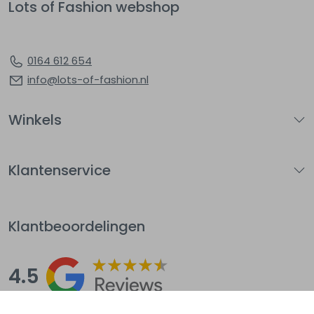
Lots of Fashion webshop
0164 612 654
info@lots-of-fashion.nl
Winkels
Klantenservice
Klantbeoordelingen
4.5
Op basis van 144
beoordelingen