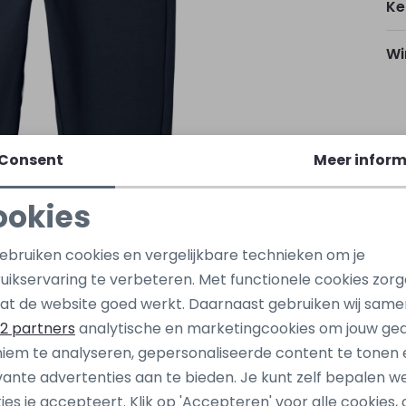
Ke
Wi
Ho
Consent
Meer inform
ookies
Be
Noodzakelijke cookies
Personalisatie cookies
gebruiken cookies en vergelijkbare technieken om je
Be
uikservaring te verbeteren. Met functionele cookies zor
Analytische cookies
Marketing cookies
at de website goed werkt. Daarnaast gebruiken wij same
2 partners
analytische en marketingcookies om jouw ge
iem te analyseren, gepersonaliseerde content te tonen 
Nieuw
vante advertenties aan te bieden. Je kunt zelf bepalen w
 jones junior
Ravagio
ies je accepteert. Klik op 'Accepteren' voor alle cookies, 