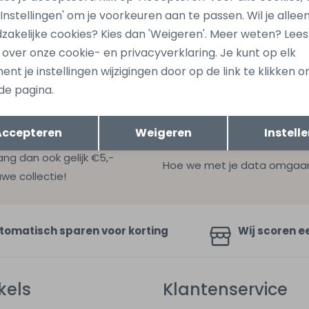
939 Denim
Brick W20268 Zwart
 'Instellingen' om je voorkeuren aan te passen. Wil je allee
29,99
zakelijke cookies? Kies dan 'Weigeren'. Meer weten? Lee
s over onze cookie- en privacyverklaring. Je kunt op elk
nt je instellingen wijzigingen door op de link te klikken 
de pagina.
Opslaan
Terug
Accepteren
Weigeren
Instell
ang dan ook gelijk €5,-
Hoe we met je data omgaan? B
uwe collectie!
tomatisch sparen voor korting
Wij scoren e
kels
Klantenservice