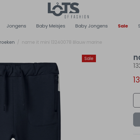
Jongens
Baby Meisjes
Baby Jongens
Sale
roeken
name it mini 13240078 Blauw marine
n
Sale
1
1