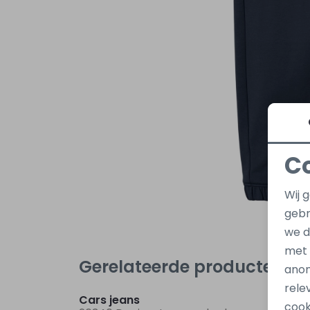
C
Wij 
gebr
we d
met
Gerelateerde producten
anon
Nieuw
rele
Cars jeans
jack &
cook