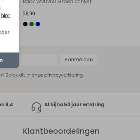
Brick W20268 Groen donker
n
29,99
s
hier
onder
Aanmelden
en
ekijk dit in onze privacyverklaring.
en 9,4
Al bijna 50 jaar ervaring
Klantbeoordelingen