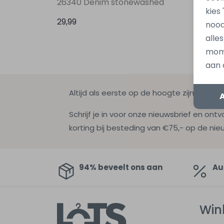
26340 Denim stonewashed
12300
kies
29,99
39,99
nood
alle
mome
aan 
Altijd als eerste op de hoogte zijn?
Schrijf je in voor onze nieuwsbrief en ontv
korting bij besteding van €75,- op de nie
94% beveelt ons aan
Au
Win