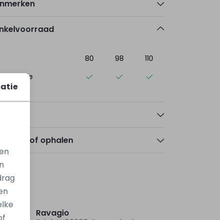
nmerken
nkelvoorraad
80
98
110
ogerheide
atie
talen
zorgen of ophalen
gen
n
drag
en
Nieuw
Nieuw
elke
Ravagio
of