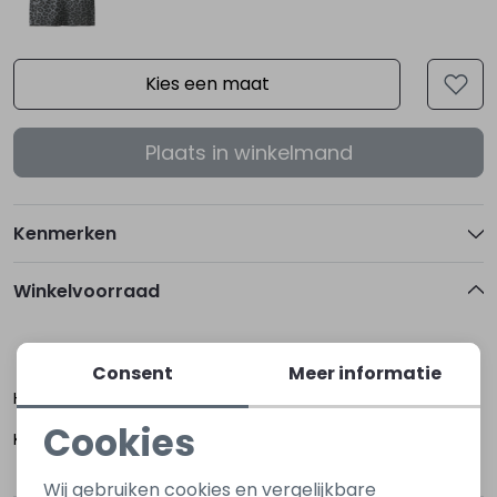
Kies een maat
Plaats in winkelmand
Kenmerken
Winkelvoorraad
80
86
92
98
104
110
Consent
Meer informatie
Hoogerheide
Cookies
Kapelle
Noodzakelijke cookies
Wij gebruiken cookies en vergelijkbare