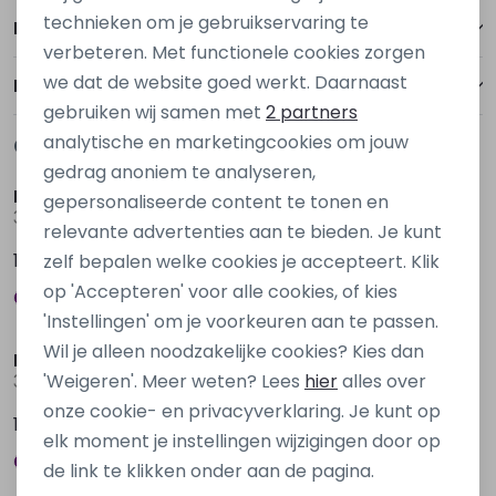
Personalisatie cookies
technieken om je gebruikservaring te
Betalen
verbeteren. Met functionele cookies zorgen
Analytische cookies
we dat de website goed werkt. Daarnaast
Bezorgen of ophalen
Marketing cookies
gebruiken wij samen met
2 partners
analytische en marketingcookies om jouw
Gerelateerde producten
gedrag anoniem te analyseren,
Bakkaboe Newborn
Bakkaboe Newborn
gepersonaliseerde content te tonen en
3316700 W20299 Paars mauve
3316700 W20299 Bruin taupe
relevante advertenties aan te bieden. Je kunt
12,99
12,99
zelf bepalen welke cookies je accepteert. Klik
op 'Accepteren' voor alle cookies, of kies
'Instellingen' om je voorkeuren aan te passen.
Wil je alleen noodzakelijke cookies? Kies dan
Bakkaboe Newborn
Bakkaboe
'Weigeren'. Meer weten? Lees
hier
alles over
3316700 W20299 Paars donker aubergine
3315705 W20189 Blauw marine
onze cookie- en privacyverklaring. Je kunt op
12,99
17,99
elk moment je instellingen wijzigingen door op
de link te klikken onder aan de pagina.