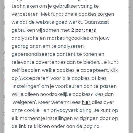
Personalisatie cookies
technieken om je gebruikservaring te
Betalen
verbeteren. Met functionele cookies zorgen
Analytische cookies
we dat de website goed werkt. Daarnaast
Bezorgen of ophalen
Marketing cookies
gebruiken wij samen met
2 partners
analytische en marketingcookies om jouw
Gerelateerde producten
Nieuw
Nieuw
gedrag anoniem te analyseren,
Persival
Persival
gepersonaliseerde content te tonen en
3310703 W20104 Rose donker
3310703 W20104 Blauw petrol
relevante advertenties aan te bieden. Je kunt
27,99
27,99
zelf bepalen welke cookies je accepteert. Klik
op 'Accepteren' voor alle cookies, of kies
'Instellingen' om je voorkeuren aan te passen.
Wil je alleen noodzakelijke cookies? Kies dan
Persival
Persival
'Weigeren'. Meer weten? Lees
hier
alles over
3310706 W20155 Ecru ivoor
3310706 W20155 Oranje donker zalm
onze cookie- en privacyverklaring. Je kunt op
29,99
29,99
elk moment je instellingen wijzigingen door op
de link te klikken onder aan de pagina.