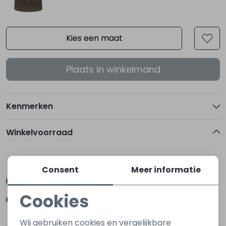
Kies een maat
Plaats in winkelmand
Kenmerken
Winkelvoorraad
92
98
104
110
116
Consent
Meer informatie
Hoogerheide
Cookies
Kapelle
Noodzakelijke cookies
Wij gebruiken cookies en vergelijkbare