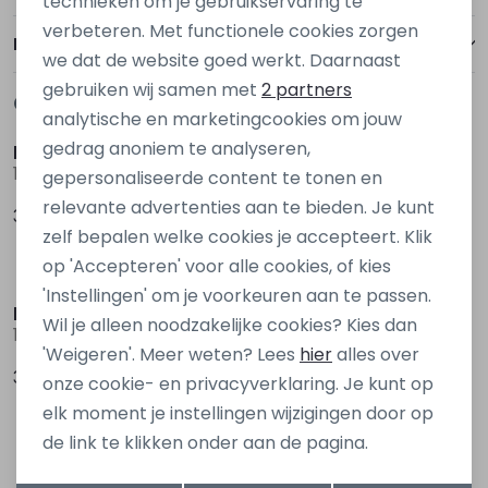
technieken om je gebruikservaring te
verbeteren. Met functionele cookies zorgen
Analytische cookies
Bezorgen of ophalen
we dat de website goed werkt. Daarnaast
Marketing cookies
gebruiken wij samen met
2 partners
Gerelateerde producten
Nieuw
Nieuw
analytische en marketingcookies om jouw
gedrag anoniem te analyseren,
kids only
kids only
15378478 Rood wijn
15340439 Denim grey
gepersonaliseerde content te tonen en
relevante advertenties aan te bieden. Je kunt
39,99
39,99
zelf bepalen welke cookies je accepteert. Klik
op 'Accepteren' voor alle cookies, of kies
Nieuw
'Instellingen' om je voorkeuren aan te passen.
kids only
D Zine
Wil je alleen noodzakelijke cookies? Kies dan
15354522 Denim
Bruda aop W20082 Ecru zand
'Weigeren'. Meer weten? Lees
hier
alles over
39,99
19,99
onze cookie- en privacyverklaring. Je kunt op
elk moment je instellingen wijzigingen door op
de link te klikken onder aan de pagina.