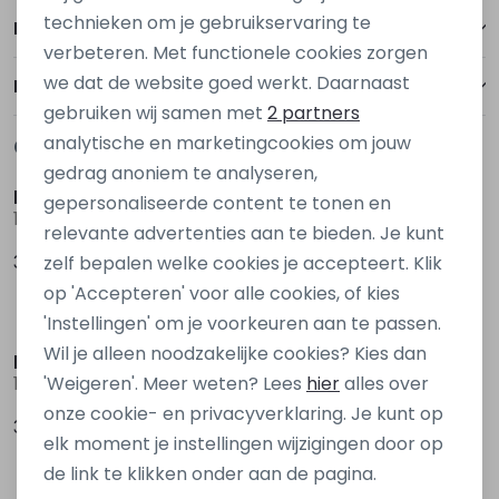
Personalisatie cookies
technieken om je gebruikservaring te
Betalen
verbeteren. Met functionele cookies zorgen
Analytische cookies
we dat de website goed werkt. Daarnaast
Bezorgen of ophalen
Marketing cookies
gebruiken wij samen met
2 partners
analytische en marketingcookies om jouw
Gerelateerde producten
Nieuw
Nieuw
gedrag anoniem te analyseren,
kids only
kids only
gepersonaliseerde content te tonen en
15378478 Rood wijn
15340439 Denim grey
relevante advertenties aan te bieden. Je kunt
39,99
39,99
zelf bepalen welke cookies je accepteert. Klik
op 'Accepteren' voor alle cookies, of kies
Nieuw
Nieuw
'Instellingen' om je voorkeuren aan te passen.
Wil je alleen noodzakelijke cookies? Kies dan
kids only
D Zine
'Weigeren'. Meer weten? Lees
hier
alles over
15354522 Denim
Bruda aop W20082 Ecru zand
onze cookie- en privacyverklaring. Je kunt op
39,99
19,99
elk moment je instellingen wijzigingen door op
de link te klikken onder aan de pagina.