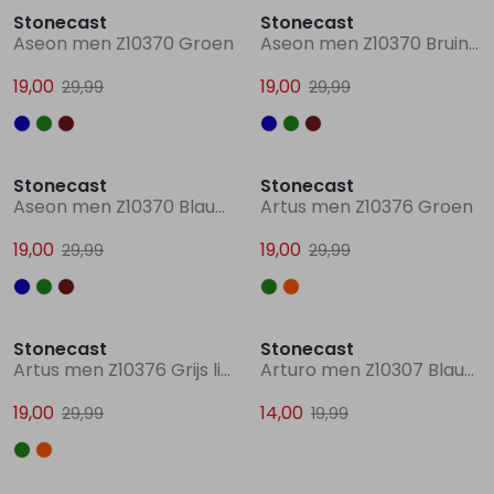
Stonecast
Stonecast
Aseon men Z10370 Groen
Aseon men Z10370 Bruin licht
Lingerie
Truien
Meisjes beenmode
Truien
Pakjes en Rompers
Pakjes en Rompers
19,00
19,00
29,99
29,99
Rokken
Vesten
Rokken
Vesten
Rokjes
Shirtjes
Sale
Sale
Stonecast
Stonecast
Shirts
Shirts
Shirtjes
Truitjes
Aseon men Z10370 Blauw midden
Artus men Z10376 Groen
19,00
19,00
29,99
29,99
Truien
Truien
Truitjes
Vestjes
Sale
Sale
Vesten
Vesten
Vestjes
Stonecast
Stonecast
Artus men Z10376 Grijs licht melee
Arturo men Z10307 Blauw ijs
Accessoires
Accessoires
Accessoires
19,00
14,00
29,99
19,99
Sale
Sale