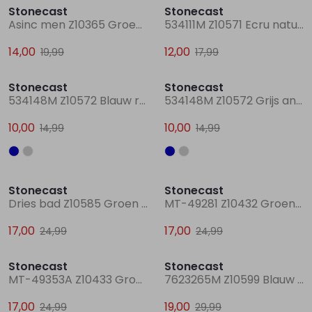
Stonecast
Stonecast
Asinc men Z10365 Groen mos
534111M Z10571 Ecru naturel
14,00
12,00
19,99
17,99
Sale
Sale
Stonecast
Stonecast
534148M Z10572 Blauw raf
534148M Z10572 Grijs antraciet
10,00
10,00
14,99
14,99
Sale
Sale
Stonecast
Stonecast
Dries bad Z10585 Groen mos
MT-49281 Z10432 Groen mos
17,00
17,00
24,99
24,99
Sale
Sale
Stonecast
Stonecast
MT-49353A Z10433 Groen donker
7623265M Z10599 Blauw marine
17,00
19,00
24,99
29,99