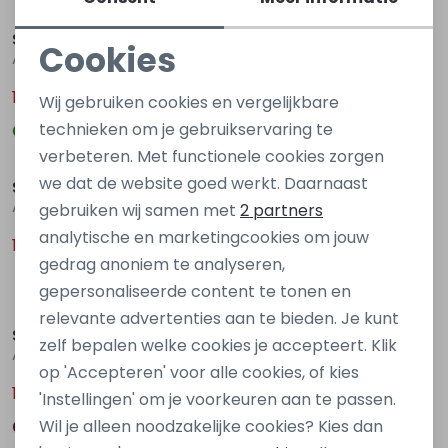
Sale
Sale
Stonecast
Stonecast
Cookies
Ad men Z10384 Groen licht
Ad men Z10384 Blauw raf
Noodzakelijke cookies
14,00
14,00
19,99
19,99
Wij gebruiken cookies en vergelijkbare
Personalisatie cookies
technieken om je gebruikservaring te
Sale
Sale
verbeteren. Met functionele cookies zorgen
Analytische cookies
we dat de website goed werkt. Daarnaast
Stonecast
Stonecast
Marketing cookies
Ares men Z10386 Blauw raf
Avein men Z10361 Bruin midden
gebruiken wij samen met
2 partners
analytische en marketingcookies om jouw
12,00
19,00
17,99
29,99
gedrag anoniem te analyseren,
gepersonaliseerde content te tonen en
Sale
relevante advertenties aan te bieden. Je kunt
Stonecast
Stonecast
zelf bepalen welke cookies je accepteert. Klik
Avein men Z10361 Groen mos
Aros men Z10372 Wit
op 'Accepteren' voor alle cookies, of kies
19,00
17,99
29,99
'Instellingen' om je voorkeuren aan te passen.
Wil je alleen noodzakelijke cookies? Kies dan