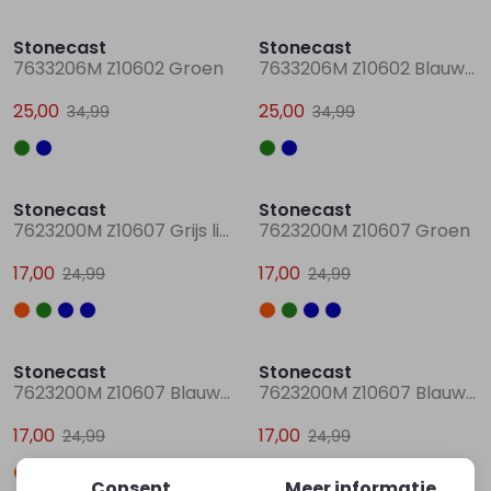
Sale
Sale
Stonecast
Stonecast
7633206M Z10602 Groen
7633206M Z10602 Blauw raf
25,00
25,00
34,99
34,99
Sale
Sale
Stonecast
Stonecast
7623200M Z10607 Grijs licht melee
7623200M Z10607 Groen
17,00
17,00
24,99
24,99
Sale
Sale
Stonecast
Stonecast
7623200M Z10607 Blauw marine
7623200M Z10607 Blauw aqua
17,00
17,00
24,99
24,99
Consent
Meer informatie