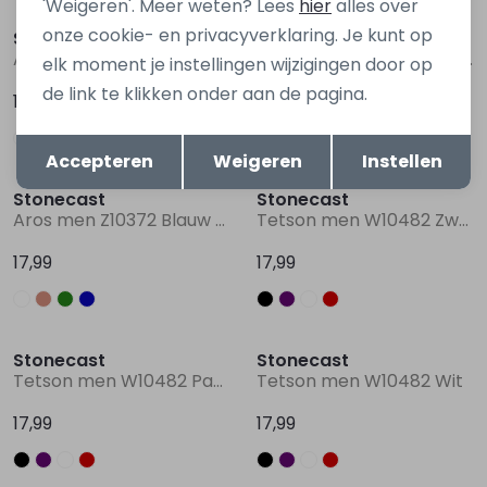
'Weigeren'. Meer weten? Lees
hier
alles over
onze cookie- en privacyverklaring. Je kunt op
Stonecast
Stonecast
Aros men Z10372 Ecru naturel
Aros men Z10372 Groen mos
elk moment je instellingen wijzigingen door op
de link te klikken onder aan de pagina.
17,99
17,99
Opslaan
Terug
Accepteren
Weigeren
Instellen
Stonecast
Stonecast
Aros men Z10372 Blauw marine
Tetson men W10482 Zwart
17,99
17,99
Stonecast
Stonecast
Tetson men W10482 Paars donker
Tetson men W10482 Wit
17,99
17,99
Sale