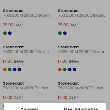
Sale
Sale
Stonecast
Stonecast
7633206M Z10602 Groen
7633206M Z10602 Blauw raf
25,00
25,00
34,99
34,99
Sale
Sale
Stonecast
Stonecast
7623200M Z10607 Grijs licht melee
7623200M Z10607 Groen
17,00
17,00
24,99
24,99
Sale
Sale
Stonecast
Stonecast
7623200M Z10607 Blauw marine
7623200M Z10607 Blauw aqua
17,00
17,00
24,99
24,99
Consent
Meer informatie