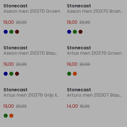
Stonecast
Stonecast
Aseon men Z10370 Groen
Aseon men Z10370 Bruin licht
Lingerie
Truien
Meisjes beenmode
Truien
Pakjes en Rompers
Pakjes en Rompers
19,00
19,00
29,99
29,99
Rokken
Vesten
Rokken
Vesten
Rokjes
Shirtjes
Sale
Sale
Stonecast
Stonecast
Shirts
Shirts
Shirtjes
Truitjes
Aseon men Z10370 Blauw midden
Artus men Z10376 Groen
19,00
19,00
29,99
29,99
Truien
Truien
Truitjes
Vestjes
Sale
Sale
Vesten
Vesten
Vestjes
Stonecast
Stonecast
Artus men Z10376 Grijs licht melee
Arturo men Z10307 Blauw ijs
Accessoires
Accessoires
Accessoires
19,00
14,00
29,99
19,99
Sale
Sale