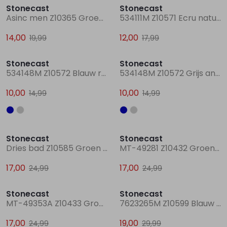
Stonecast
Stonecast
Asinc men Z10365 Groen mos
534111M Z10571 Ecru naturel
14,00
12,00
19,99
17,99
Sale
Sale
Stonecast
Stonecast
534148M Z10572 Blauw raf
534148M Z10572 Grijs antraciet
10,00
10,00
14,99
14,99
Sale
Sale
Stonecast
Stonecast
Dries bad Z10585 Groen mos
MT-49281 Z10432 Groen mos
17,00
17,00
24,99
24,99
Sale
Sale
Stonecast
Stonecast
MT-49353A Z10433 Groen donker
7623265M Z10599 Blauw marine
17,00
19,00
24,99
29,99