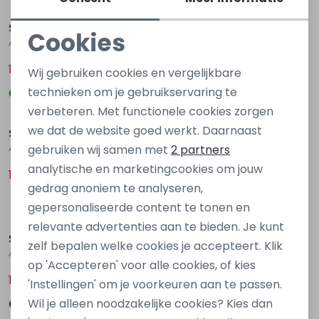
Sale
Sale
Stonecast
Stonecast
Cookies
Ad men Z10384 Groen licht
Ad men Z10384 Blauw raf
Noodzakelijke cookies
14,00
14,00
19,99
19,99
Wij gebruiken cookies en vergelijkbare
Personalisatie cookies
technieken om je gebruikservaring te
Sale
Sale
verbeteren. Met functionele cookies zorgen
Analytische cookies
we dat de website goed werkt. Daarnaast
Stonecast
Stonecast
Marketing cookies
Ares men Z10386 Blauw raf
Avein men Z10361 Bruin midden
gebruiken wij samen met
2 partners
analytische en marketingcookies om jouw
12,00
19,00
17,99
29,99
gedrag anoniem te analyseren,
gepersonaliseerde content te tonen en
Sale
relevante advertenties aan te bieden. Je kunt
Stonecast
Stonecast
zelf bepalen welke cookies je accepteert. Klik
Avein men Z10361 Groen mos
Aros men Z10372 Wit
op 'Accepteren' voor alle cookies, of kies
19,00
17,99
29,99
'Instellingen' om je voorkeuren aan te passen.
Wil je alleen noodzakelijke cookies? Kies dan