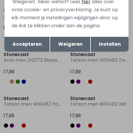
'Weigeren'. Meer weten? Lees
hier
alles over
onze cookie- en privacyverklaring. Je kunt op
Stonecast
Stonecast
Aros men Z10372 Ecru naturel
Aros men Z10372 Groen mos
elk moment je instellingen wijzigingen door op
de link te klikken onder aan de pagina.
17,99
17,99
Opslaan
Terug
Accepteren
Weigeren
Instellen
Stonecast
Stonecast
Aros men Z10372 Blauw marine
Tetson men W10482 Zwart
17,99
17,99
Stonecast
Stonecast
Tetson men W10482 Paars donker
Tetson men W10482 Wit
17,99
17,99
Sale