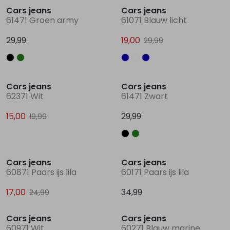
Cars jeans
Cars jeans
61471 Groen army
61071 Blauw licht
Lingerie
Truien
Meisjes beenmode
Truien
Pakjes en Rompers
Pakjes en Rompers
29,99
19,00
29,99
Rokken
Vesten
Rokken
Vesten
Rokjes
Shirtjes
Sale
Cars jeans
Cars jeans
Shirts
Shirts
Shirtjes
Truitjes
62371 Wit
61471 Zwart
15,00
29,99
19,99
Truien
Truien
Truitjes
Vestjes
Sale
Vesten
Vesten
Vestjes
Cars jeans
Cars jeans
60871 Paars ijs lila
60171 Paars ijs lila
Accessoires
Accessoires
Accessoires
17,00
34,99
24,99
Sale
Cars jeans
Cars jeans
60971 Wit
60271 Blauw marine