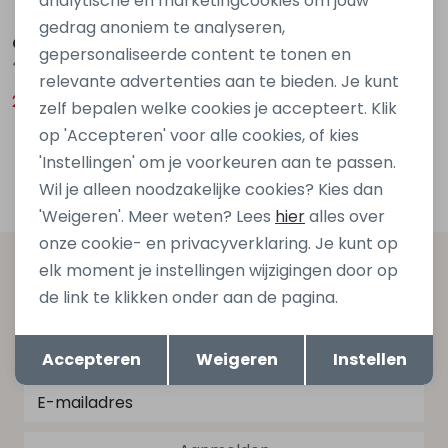
analytische en marketingcookies om jouw
Sale
gedrag anoniem te analyseren,
Cars jeans
gepersonaliseerde content te tonen en
44985 Groen ijs
relevante advertenties aan te bieden. Je kunt
29,00
39,99
zelf bepalen welke cookies je accepteert. Klik
op 'Accepteren' voor alle cookies, of kies
1
Filters
'Instellingen' om je voorkeuren aan te passen.
Wil je alleen noodzakelijke cookies? Kies dan
'Weigeren'. Meer weten? Lees
hier
alles over
onze cookie- en privacyverklaring. Je kunt op
elk moment je instellingen wijzigingen door op
Altijd als eerste op de hoogte zijn?
de link te klikken onder aan de pagina.
Schrijf je in voor onze nieuwsbrief en ontvang dan ook
Opslaan
Terug
gelijk €5,- korting bij besteding van €75,- op de
Accepteren
Weigeren
Instellen
nieuwe collectie!