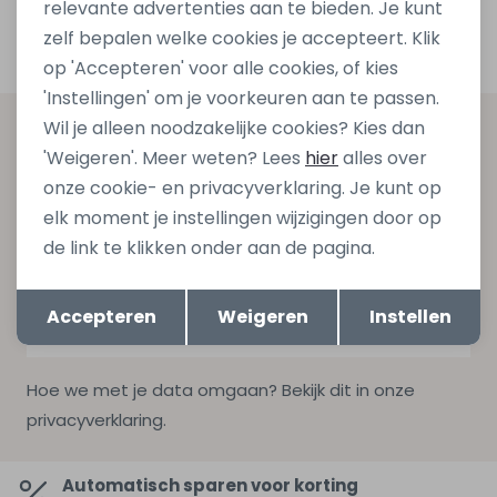
1
relevante advertenties aan te bieden. Je kunt
Filters
zelf bepalen welke cookies je accepteert. Klik
op 'Accepteren' voor alle cookies, of kies
'Instellingen' om je voorkeuren aan te passen.
Wil je alleen noodzakelijke cookies? Kies dan
Altijd als eerste op de hoogte zijn?
'Weigeren'. Meer weten? Lees
hier
alles over
Schrijf je in voor onze nieuwsbrief en ontvang dan ook
onze cookie- en privacyverklaring. Je kunt op
gelijk €5,- korting bij besteding van €75,- op de
elk moment je instellingen wijzigingen door op
nieuwe collectie!
de link te klikken onder aan de pagina.
Opslaan
Terug
Accepteren
Weigeren
Instellen
Aanmelden
Hoe we met je data omgaan? Bekijk dit in onze
privacyverklaring.
Automatisch sparen voor korting