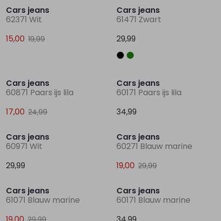
Cars jeans
Cars jeans
62371 Wit
61471 Zwart
Lingerie
Truien
Meisjes beenmode
Truien
Pakjes en Rompers
Pakjes en Rompers
15,00
29,99
19,99
Rokken
Vesten
Rokken
Vesten
Rokjes
Shirtjes
Sale
Cars jeans
Cars jeans
Shirts
Shirts
Shirtjes
Truitjes
60871 Paars ijs lila
60171 Paars ijs lila
17,00
34,99
24,99
Truien
Truien
Truitjes
Vestjes
Sale
Cars jeans
Cars jeans
Vesten
Vesten
Vestjes
60971 Wit
60271 Blauw marine
29,99
19,00
29,99
Sale
Accessoires
Accessoires
Accessoires
Cars jeans
Cars jeans
61071 Blauw marine
60171 Blauw marine
19,00
34,99
29,99