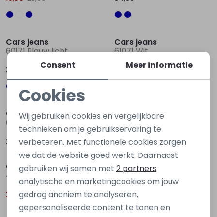
Sale
Cars jeans
Cars jeans
60171 Blauw licht
61071 Wit
Consent
Meer informatie
34,99
19,00
29,99
Cookies
Sale
Noodzakelijke cookies
Cars jeans
Cars jeans
Wij gebruiken cookies en vergelijkbare
64265 Zwart
42985 Blauw ijs
Personalisatie cookies
technieken om je gebruikservaring te
29,99
25,00
verbeteren. Met functionele cookies zorgen
34,99
Analytische cookies
Sale
we dat de website goed werkt. Daarnaast
Marketing cookies
Cars jeans
gebruiken wij samen met
2 partners
44985 Groen ijs
analytische en marketingcookies om jouw
gedrag anoniem te analyseren,
29,00
39,99
gepersonaliseerde content te tonen en