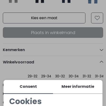
Kies een maat
Plaats in winkelmand
Kenmerken
Winkelvoorraad
29-32
29-34
30-32
30-34
31-32
31-34
Hoogerheide
Consent
Meer informatie
Kapelle
Cookies
Oost-
Noodzakelijke cookies