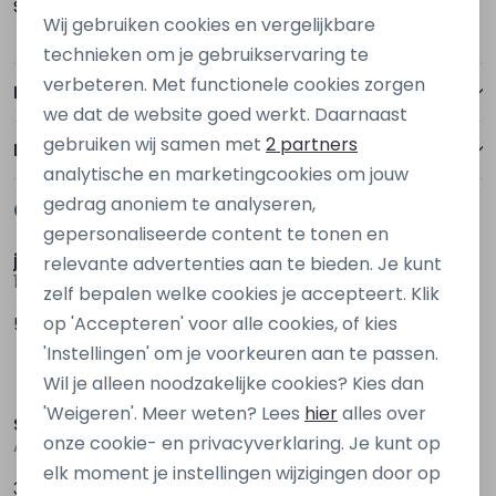
Souburg
Wij gebruiken cookies en vergelijkbare
Personalisatie cookies
technieken om je gebruikservaring te
verbeteren. Met functionele cookies zorgen
Analytische cookies
Betalen
we dat de website goed werkt. Daarnaast
Marketing cookies
gebruiken wij samen met
2 partners
Bezorgen of ophalen
analytische en marketingcookies om jouw
gedrag anoniem te analyseren,
Gerelateerde producten
gepersonaliseerde content te tonen en
jack&jones
jack&jones
relevante advertenties aan te bieden. Je kunt
12278239 Denim black
12206198 Bruin taupe
zelf bepalen welke cookies je accepteert. Klik
op 'Accepteren' voor alle cookies, of kies
59,99
59,99
'Instellingen' om je voorkeuren aan te passen.
Wil je alleen noodzakelijke cookies? Kies dan
'Weigeren'. Meer weten? Lees
hier
alles over
Stonecast
Cars jeans
onze cookie- en privacyverklaring. Je kunt op
Angelus men Z10305 Ecru naturel
48294 Blauw marine
elk moment je instellingen wijzigingen door op
39,99
49,99