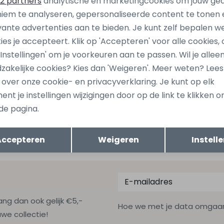
2 partners
analytische en marketingcookies om jouw ge
Be
iem te analyseren, gepersonaliseerde content te tonen 
vante advertenties aan te bieden. Je kunt zelf bepalen w
Be
ies je accepteert. Klik op 'Accepteren' voor alle cookies, 
 'Instellingen' om je voorkeuren aan te passen. Wil je allee
zakelijke cookies? Kies dan 'Weigeren'. Meer weten? Lee
jones
Stonecast
s over onze cookie- en privacyverklaring. Je kunt op elk
98 Bruin taupe
Angelus men Z10305 Ecru n
nt je instellingen wijzigingen door op de link te klikken 
39,99
de pagina.
Opslaan
Terug
Accepteren
Weigeren
Instell
ang dan ook gelijk €5,-
Hoe we met je data omgaan? B
uwe collectie!