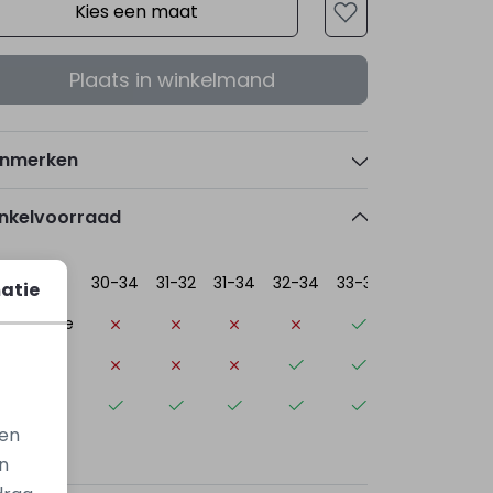
Kies een maat
Plaats in winkelmand
nmerken
nkelvoorraad
30-34
31-32
31-34
32-34
33-32
33-34
34-
atie
ogerheide
elle
st-
uburg
gen
n