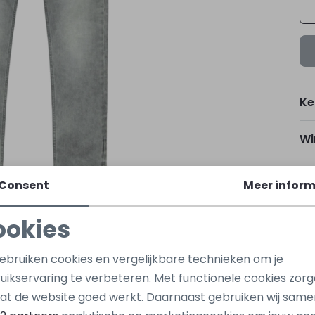
Ke
Wi
Consent
Meer inform
Ho
ookies
Kap
Noodzakelijke cookies
Personalisatie cookies
gebruiken cookies en vergelijkbare technieken om je
Oo
So
uikservaring te verbeteren. Met functionele cookies zor
Analytische cookies
Marketing cookies
at de website goed werkt. Daarnaast gebruiken wij same