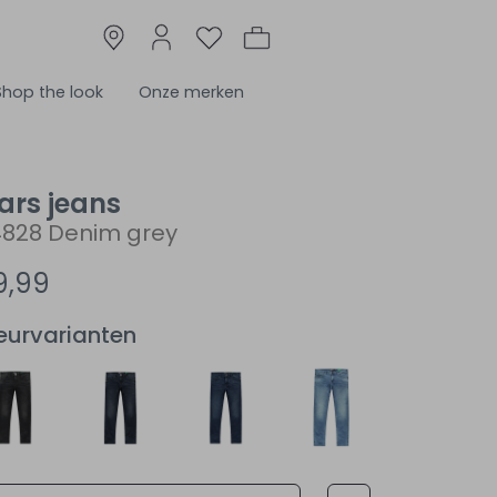
Shop the look
Onze merken
ars jeans
4828 Denim grey
9,99
eurvarianten