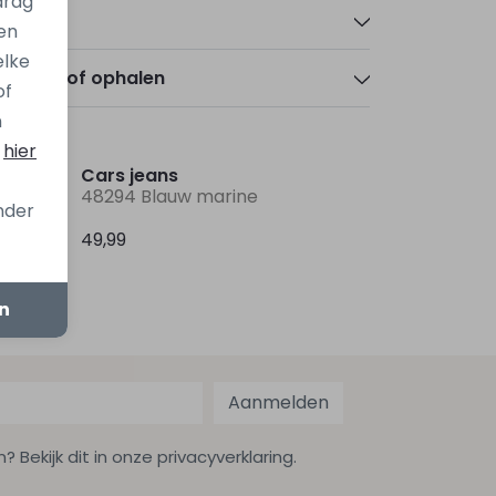
drag
talen
en
elke
zorgen of ophalen
of
n
s
hier
Cars jeans
aturel
48294 Blauw marine
onder
49,99
en
Aanmelden
ekijk dit in onze privacyverklaring.