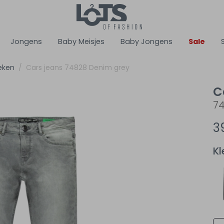
Jongens
Baby Meisjes
Baby Jongens
Sale
eken
Cars jeans 74828 Denim grey
C
7
3
Kl