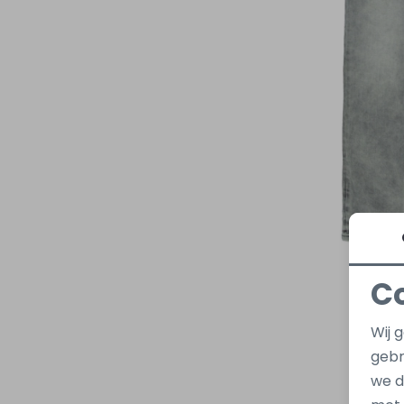
C
Wij 
gebr
we d