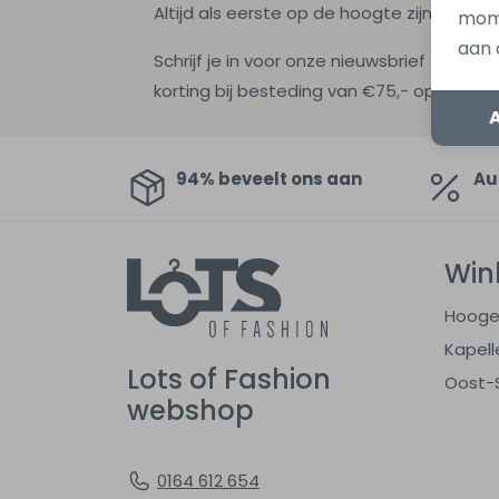
Altijd als eerste op de hoogte zijn?
mome
aan 
Schrijf je in voor onze nieuwsbrief en ontv
korting bij besteding van €75,- op de nie
94% beveelt ons aan
Au
Win
Hooge
Kapell
Lots of Fashion
Oost-
webshop
0164 612 654