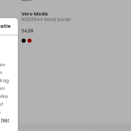
Vero Moda
10333544 Rood bordo
atie
34,99
gen
n
drag
en
elke
of
n
s
hier