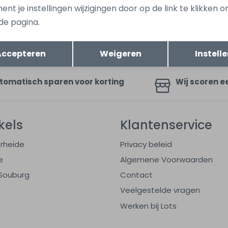
nt je instellingen wijzigingen door op de link te klikken 
de pagina.
ang dan ook gelijk €5,-
Hoe we met je data omgaan? B
uwe collectie!
Opslaan
Terug
Accepteren
Weigeren
Instell
tomatisch sparen voor korting
Wij scoren e
kels
Klantenservice
rheide
Privacy beleid
e
Algemene Voorwaarden
Souburg
Contact
Veelgestelde vragen
Werken bij Lots