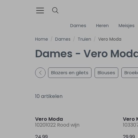
Dames
Heren
Meisjes
Home
Dames
Truien
Vero Moda
Dames - Vero Moda
Blazers en gilets
Blouses
Broek
10 artikelen
Nieuw
Vero Moda
Vero
10201022 Rood wijn
103307
24,99
29,99