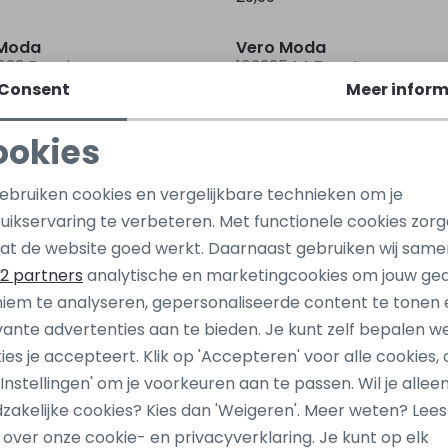
Sale
 Moda
Vero Moda
33 Ecru ivoor
10333544 Zwart
Consent
Meer inform
34,99
29,99
ookies
Noodzakelijke cookies
Personalisatie cookies
gebruiken cookies en vergelijkbare technieken om je
 Moda
582 Zwart
uikservaring te verbeteren. Met functionele cookies zor
Analytische cookies
Marketing cookies
at de website goed werkt. Daarnaast gebruiken wij same
2 partners
analytische en marketingcookies om jouw ge
iem te analyseren, gepersonaliseerde content te tonen 
vante advertenties aan te bieden. Je kunt zelf bepalen w
ies je accepteert. Klik op 'Accepteren' voor alle cookies, 
 'Instellingen' om je voorkeuren aan te passen. Wil je allee
zakelijke cookies? Kies dan 'Weigeren'. Meer weten? Lee
s over onze cookie- en privacyverklaring. Je kunt op elk