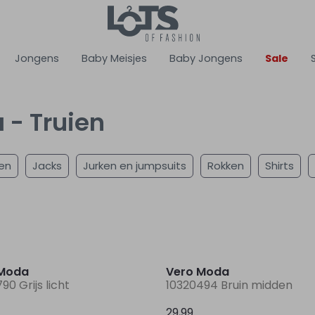
Jongens
Baby Meisjes
Baby Jongens
Sale
 - Truien
en
Jacks
Jurken en jumpsuits
Rokken
Shirts
Nieuw
 Moda
Vero Moda
90 Grijs licht
10320494 Bruin midden
29,99