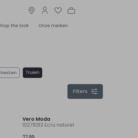
Shop the look
Onze merken
Truien
Vesten
1
Filters
Nieuw
Nieuw
Vero Moda
10278313 Ecru naturel
22,99